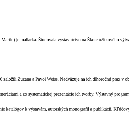
artin) je maliarka. Študovala výstavníctvo na Škole úžitkového výtvar
6 založili Zuzana a Pavol Weiss. Nadväzuje na ich dlhoročnú prax v ob
eneráciami a zo systematickej prezentácie ich tvorby. Výstavný progra
nie katalógov k výstavám, autorských monografií a publikácií. Kľúčov