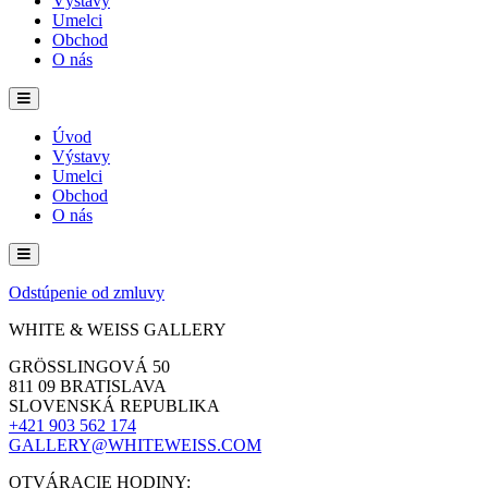
Výstavy
Umelci
Obchod
O nás
Úvod
Výstavy
Umelci
Obchod
O nás
Odstúpenie od zmluvy
WHITE & WEISS GALLERY
GRÖSSLINGOVÁ 50
811 09 BRATISLAVA
SLOVENSKÁ REPUBLIKA
+421 903 562 174
GALLERY@WHITEWEISS.COM
OTVÁRACIE HODINY: