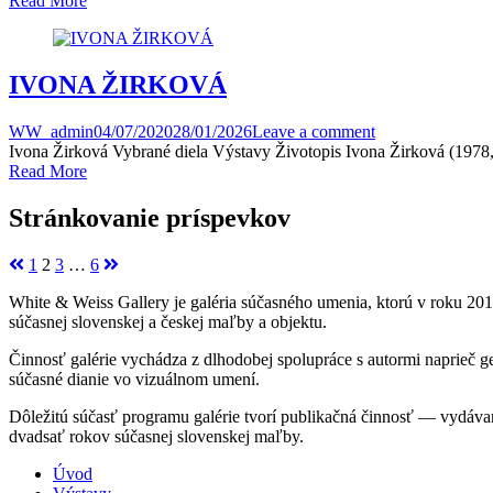
Read More
IVONA ŽIRKOVÁ
WW_admin
04/07/2020
28/01/2026
Leave a comment
Ivona Žirková Vybrané diela Výstavy Životopis Ivona Žirková (1978, M
Read More
Stránkovanie príspevkov
1
2
3
…
6
White & Weiss Gallery je galéria súčasného umenia, ktorú v roku 201
súčasnej slovenskej a českej maľby a objektu.
Činnosť galérie vychádza z dlhodobej spolupráce s autormi naprieč g
súčasné dianie vo vizuálnom umení.
Dôležitú súčasť programu galérie tvorí publikačná činnosť — vydáva
dvadsať rokov súčasnej slovenskej maľby.
Úvod