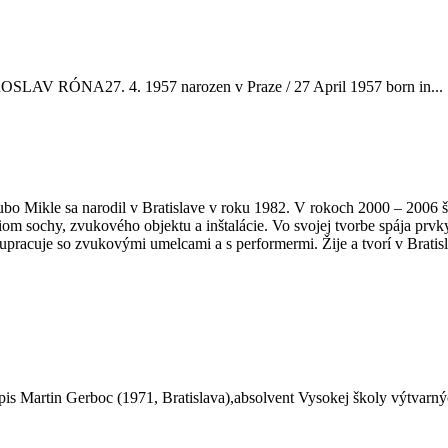
SLAV RÓNA27. 4. 1957 narozen v Praze / 27 April 1957 born in...
Mikle sa narodil v Bratislave v roku 1982. V rokoch 2000 – 2006 štud
m sochy, zvukového objektu a inštalácie. Vo svojej tvorbe spája prvky 
pracuje so zvukovými umelcami a s performermi. Žije a tvorí v Bratisl
artin Gerboc (1971, Bratislava),absolvent Vysokej školy výtvarných 