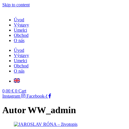
Skip to content
Úvod
Výstavy
Umelci
Obchod
O nás
Úvod
Výstavy
Umelci
Obchod
O nás
0,00
€
0
Cart
Instagram
Facebook-f
Autor
WW_admin