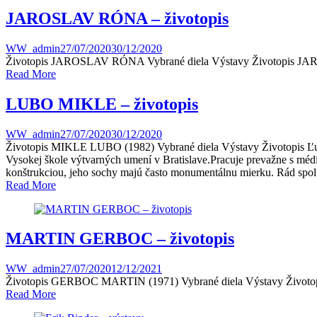
JAROSLAV RÓNA – životopis
WW_admin
27/07/2020
30/12/2020
Životopis JAROSLAV RÓNA​ Vybrané diela Výstavy Životopis JARO
Read More
LUBO MIKLE – životopis
WW_admin
27/07/2020
30/12/2020
Životopis MIKLE LUBO (1982)​ Vybrané diela Výstavy Životopis Ľubo 
Vysokej škole výtvarných umení v Bratislave.Pracuje prevažne s médio
konštrukciou, jeho sochy majú často monumentálnu mierku. Rád spolu
Read More
MARTIN GERBOC​ – životopis
WW_admin
27/07/2020
12/12/2021
Životopis GERBOC MARTIN (1971)​ Vybrané diela Výstavy Životopis M
Read More