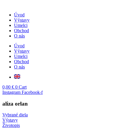
Skip
to
Úvod
content
Výstavy
Umelci
Obchod
O nás
Úvod
Výstavy
Umelci
Obchod
O nás
0,00
€
0
Cart
Instagram
Facebook-f
aliza orlan
Vybrané diela
Výstavy
Životopis