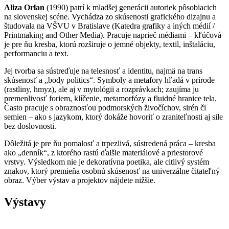
Aliza Orlan
(1990) patrí k mladšej generácii autoriek pôsobiacich
na slovenskej scéne. Vychádza zo skúsenosti grafického dizajnu a
študovala na VŠVU v Bratislave (Katedra grafiky a iných médií /
Printmaking and Other Media). Pracuje naprieč médiami – kľúčová
je pre ňu kresba, ktorú rozširuje o jemné objekty, textil, inštaláciu,
performanciu a text.
Jej tvorba sa sústreďuje na telesnosť a identitu, najmä na trans
skúsenosť a „body politics“. Symboly a metafory hľadá v prírode
(rastliny, hmyz), ale aj v mytológii a rozprávkach; zaujíma ju
premenlivosť foriem, klíčenie, metamorfózy a fluidné hranice tela.
Často pracuje s obraznosťou podmorských živočíchov, sirén či
semien – ako s jazykom, ktorý dokáže hovoriť o zraniteľnosti aj sile
bez doslovnosti.
Dôležitá je pre ňu pomalosť a trpezlivá, sústredená práca – kresba
ako „denník“, z ktorého rastú ďalšie materiálové a priestorové
vrstvy. Výsledkom nie je dekoratívna poetika, ale citlivý systém
znakov, ktorý premieňa osobnú skúsenosť na univerzálne čitateľný
obraz. Výber výstav a projektov nájdete nižšie.
Výstavy