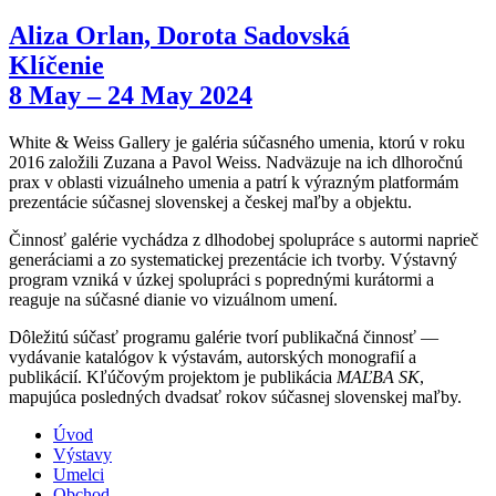
Aliza Orlan, Dorota Sadovská
Klíčenie
8 May – 24 May 2024
White & Weiss Gallery je galéria súčasného umenia, ktorú v roku
2016 založili Zuzana a Pavol Weiss. Nadväzuje na ich dlhoročnú
prax v oblasti vizuálneho umenia a patrí k výrazným platformám
prezentácie súčasnej slovenskej a českej maľby a objektu.
Činnosť galérie vychádza z dlhodobej spolupráce s autormi naprieč
generáciami a zo systematickej prezentácie ich tvorby. Výstavný
program vzniká v úzkej spolupráci s poprednými kurátormi a
reaguje na súčasné dianie vo vizuálnom umení.
Dôležitú súčasť programu galérie tvorí publikačná činnosť —
vydávanie katalógov k výstavám, autorských monografií a
publikácií. Kľúčovým projektom je publikácia
MAĽBA SK
,
mapujúca posledných dvadsať rokov súčasnej slovenskej maľby.
Úvod
Výstavy
Umelci
Obchod