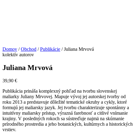
Domov
/
Obchod
/
Publikácie
/ Juliana Mrvová
kolektív autorov
Juliana Mrvová
39,90
€
Publikácia prináša komplexný pohľad na tvorbu slovenskej
maliarky Juliany Mrvovej. Mapuje vývoj jej autorskej tvorby od
roku 2013 a predstavuje dôležité tematické okruhy a cykly, ktoré
formujú jej maliarsky jazyk. Jej tvorbu charakterizuje spontánny a
intuitívny maliarsky prístup, výrazná farebnosť a citlivé vnímanie
krajiny. V posledných rokoch sa sústreďuje najmä na skúmanie
prírodného prostredia a jeho botanických, kultúrnych a historických
vrstiev.