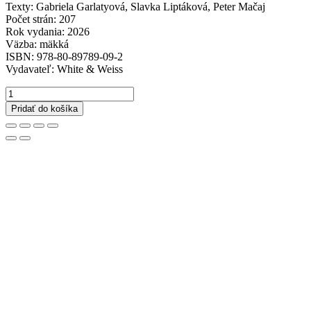
Texty: Gabriela Garlatyová, Slavka Liptáková, Peter Mačaj
Počet strán: 207
Rok vydania: 2026
Väzba: mäkká
ISBN: 978-80-89789-09-2
Vydavateľ: White & Weiss
množstvo
Juliana
Pridať do košíka
Mrvová