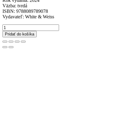
Rok vydania: 2024
Väzba: tvrdá
ISBN: 9788089789078
Vydavateľ: White & Weiss
množstvo
Andrej
Pridať do košíka
Dúbravský:
Protest
of
a
Dead
Bee
(SK)