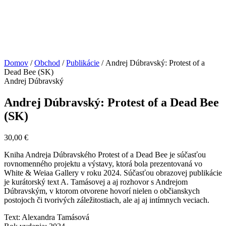
Domov
/
Obchod
/
Publikácie
/ Andrej Dúbravský: Protest of a
Dead Bee (SK)
Andrej Dúbravský
Andrej Dúbravský: Protest of a Dead Bee
(SK)
30,00
€
Kniha Andreja Dúbravského Protest of a Dead Bee je súčasťou
rovnomenného projektu a výstavy, ktorá bola prezentovaná vo
White & Weiaa Gallery v roku 2024. Súčasťou obrazovej publikácie
je kurátorský text A. Tamásovej a aj rozhovor s Andrejom
Dúbravským, v ktorom otvorene hovorí nielen o občianskych
postojoch či tvorivých záležitostiach, ale aj aj intímnych veciach.
Text: Alexandra Tamásová