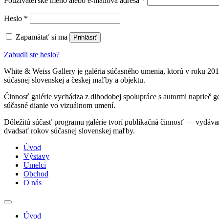
Používateľské meno alebo e-mailová adresa
*
Povinné
Heslo
*
Zapamätať si ma
Prihlásiť
Zabudli ste heslo?
White & Weiss Gallery je galéria súčasného umenia, ktorú v roku 201
súčasnej slovenskej a českej maľby a objektu.
Činnosť galérie vychádza z dlhodobej spolupráce s autormi naprieč g
súčasné dianie vo vizuálnom umení.
Dôležitú súčasť programu galérie tvorí publikačná činnosť — vydáva
dvadsať rokov súčasnej slovenskej maľby.
Úvod
Výstavy
Umelci
Obchod
O nás
Úvod