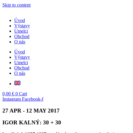
Skip to content
Úvod
Výstavy
Umelci
Obchod
O nás
Úvod
Výstavy
Umelci
Obchod
O nás
0,00
€
0
Cart
Instagram
Facebook-f
27 APR - 12 MAY 2017
IGOR KALNÝ: 30 + 30