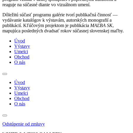
reaguje na súčasné dianie vo vizuálnom umení.
Dôležitú súčasť programu galérie tvorí publikačná činnosť —
vydávanie katalógov k výstavám, autorských monografií a
publikácií. Kľúčovým projektom je publikácia
MAĽBA SK
,
mapujúca posledných dvadsať rokov súčasnej slovenskej maľby.
Úvod
Výstavy
Umelci
Obchod
O nás
Úvod
Výstavy
Umelci
Obchod
O nás
Odstúpenie od zmluvy