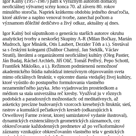
Igor Kalný (1957-1987) patrí k výrazným autorom domácej
neoficiálnej výtvarnej scény konca 70. až záveru 80. rokov
minulého storočia. Napriek krátkemu obdobiu jedného desaťročia,
ktoré aktívne a naplno venoval tvorbe, zanechal počtom a
významom dôležité dedičstvo a živý odkaz, aktuálny aj dnes.
Igor Kalný bol súputníkom o generáciu starších autorov okruhu
analytickej tvorby a neskoršej Skupiny A-R (Milan Bočkay, Marián
Mudroch, Igor Minárik, Otis Laubert, Dezider Tóth a i.). Stretával
sa s českými kolegami (Dalibor Chatrný, Jan Steklík, Václav
Stratil), literátmi a organizátormi neoficiálnej kultúry (Oleg Pastier,
Ján Budaj, Ráchel Archleb, Jiří Olič, Tomáš Petřivý, Pepo Schottl,
František Mikloško, a i.). Režimom podmienenú nemožnosť
akademického štúdia nahrádzal intenzívnym objavovaním sveta
mimo oficiálnych štruktúr, v epicentre diania vtedajšej živej kultúry,
ktoré vyústilo do postupného formulovania vlastného
nezameniteľného jazyka. Jeho vyjadrovacím prostriedkom a
médiom sa stala univerzálna reč kresby. Využíval ju v rôznych
podobách a paradoxných možnostiach: od meditatívnych, až
asketicky precízne budovaných vzorcoch kresebných štruktúr, sietí,
rastrov a kumulácií pečiatkových kresieb (odkazujúcich k
Orwellovej Farme zvierat, ktorej samizdatové vydanie ilustroval),
dynamických existenciálnych geometrických záznamoch, cez
obkresľovanie každodenných predmetov až po veľkoformátové
záznamy vznikajúce obkresľovaním vlastného tela v gestických