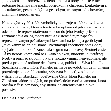
„telovkách“, na pomedzí akčného umenia a body artu. Je v nich
prítomné balansovanie medzi poriadkom a chaosom, konkrétnym a
abstraktným, geometrickým a gestickým, telesným a duchovným,
známym a nepoznaným.
Názov výstavy 30 + 30 symbolicky odkazuje na 30 rokov života
autora a 30 rokov, ktoré v tomto roku uplynú od jeho predčasného
odchodu. Je reprezentatívnou sondou do jeho tvorby, pričom
zaznamenáva dialóg medzi hrou a existenciálnym napätím,
reprezentovaným pečiatkovými kresbami na jednej a gestickými
„telovkami“ na druhej strane. Predstavujú špecifický obraz doby
s jej absurditou, ktorá zanechala stigmu na autorovej životnej ceste.
Tá by nebola kompletná bez Kalného akcií, hudobnej a literárnej
tvorby a práci so slovom, v ktorej možno vnímať neuvedomelé, ale
predsa prítomné rodinné dedičstvo otca, publicistu Sláva Kalného.
Špecifické miesto Igora Kalného na mape novodobých dejín umenia
potvrdzuje odborná literatúra, výstavná činnosť, zastúpenie
v galerijných zbierkach, udeľovanie Ceny Igora Kalného na
Zlínskom salóne mladých, no predovšetkým tvorba samotná, ktorá
obstála v čase bez toho, aby stratila na autentickosti a hĺbke
posolstva.
Daniela Čarná, kurátorka