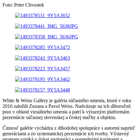
Foto: Peter Chvostek
White & Weiss Gallery je galéria súčasného umenia, ktorú v roku
2016 založili Zuzana a Pavol Weiss. Nadväzuje na ich dlhoročnú
prax v oblasti vizuálneho umenia a patrí k výrazným platformám
prezentácie súčasnej slovenskej a českej maľby a objektu.
Činnosť galérie vychádza z dlhodobej spolupráce s autormi naprieč
generáciami a zo systematickej prezentácie ich tvorby. Výstavný
program vzniká v úzkej spolupráci s poprednými kurátormi a